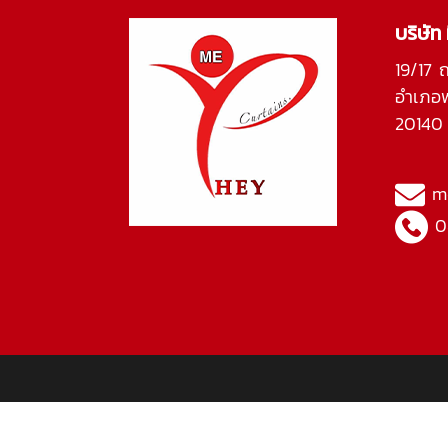
บริษัท
19/17 
อำเภอพ
20140
m
0