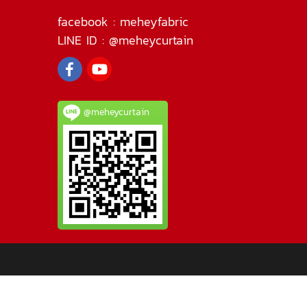
facebook :
meheyfabric
LINE ID :
@meheycurtain
@meheycurtain