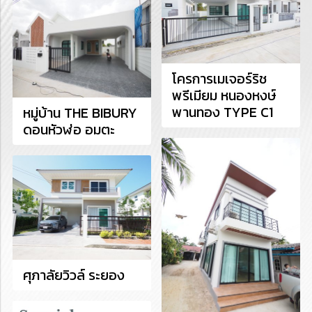
โครการเมเจอร์ริช
พรีเมียม หนองหงษ์
พานทอง TYPE C1
หมู่บ้าน THE BIBURY
ดอนหัวฬ่อ อมตะ
ศุภาลัยวิวล์ ระยอง