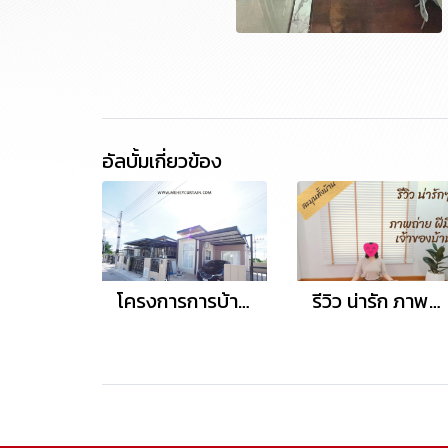
อัลบั้มเกี่ยวข้อง
โครงการการบ้านอารักษ์ อมตะ-ศุขประยูร
รีวิว น่ารัก ภาพถ่าย ฝีมือเจ้าของบ้าน