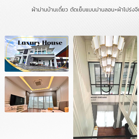
ผ้าม่านบ้านเดี๋ยว ตัดเย็บแบบม่านลอน+ผ้าโปร่งจี